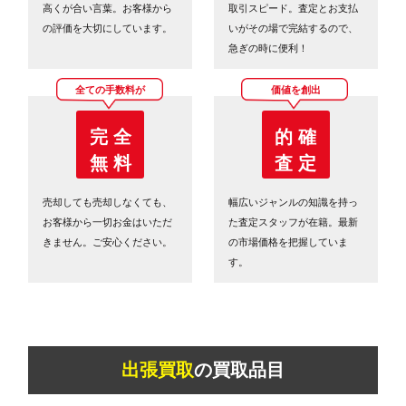
高くが合い言葉。お客様から
取引スピード。査定とお支払
の評価を大切にしています。
いがその場で完結するので、
急ぎの時に便利！
全ての手数料が
価値を創出
完 全
的 確
無 料
査 定
売却しても売却しなくても、
幅広いジャンルの知識を持っ
お客様から一切お金はいただ
た査定スタッフが在籍。最新
きません。ご安心ください。
の市場価格を把握していま
す。
出張買取
の買取品目