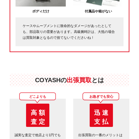
ボディだけ
付属品や箱がない
ケースやムーブメントに致命的なダメージがあったとして
も、部品取りの需要があります。高級腕時計は、大抵の場合
は買取対象となるので捨てないでくださいね！
COYASHの
出張買取
とは
どこよりも
お急ぎでも安心
高 額
迅 速
査 定
支 払
誠実な査定で他店より1円でも
出張買取の一番のメリットは