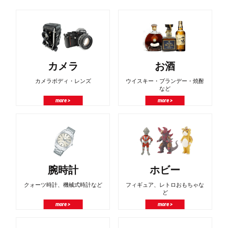
カメラ
お酒
カメラボディ・レンズ
ウイスキー・ブランデー・焼酎
など
more >
more >
腕時計
ホビー
クォーツ時計、機械式時計など
フィギュア、レトロおもちゃな
ど
more >
more >