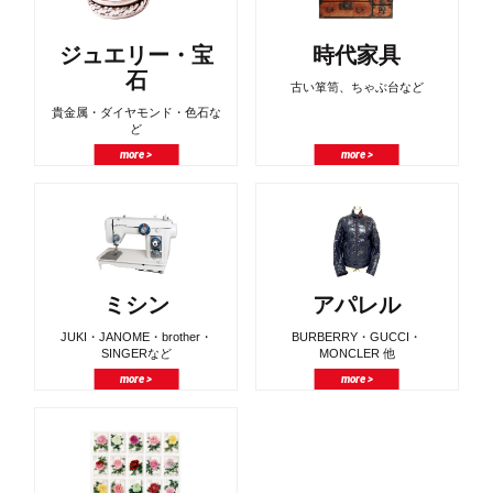
ジュエリー・宝
時代家具
石
古い箪笥、ちゃぶ台など
貴金属・ダイヤモンド・色石な
ど
more >
more >
ミシン
アパレル
JUKI・JANOME・brother・
BURBERRY・GUCCI・
SINGERなど
MONCLER 他
more >
more >