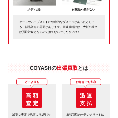
ボディだけ
付属品や箱がない
ケースやムーブメントに致命的なダメージがあったとして
も、部品取りの需要があります。高級腕時計は、大抵の場合
は買取対象となるので捨てないでくださいね！
COYASHの
出張買取
とは
どこよりも
お急ぎでも安心
高 額
迅 速
査 定
支 払
誠実な査定で他店より1円でも
出張買取の一番のメリットは