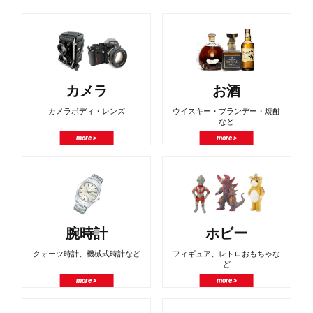
カメラ
お酒
カメラボディ・レンズ
ウイスキー・ブランデー・焼酎
など
more >
more >
腕時計
ホビー
クォーツ時計、機械式時計など
フィギュア、レトロおもちゃな
ど
more >
more >