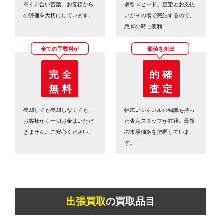
高くが合い言葉。お客様から
取引スピード。査定とお支払
の評価を大切にしています。
いがその場で完結するので、
急ぎの時に便利！
全ての手数料が
価値を創出
完 全
的 確
無 料
査 定
売却しても売却しなくても、
幅広いジャンルの知識を持っ
お客様から一切お金はいただ
た査定スタッフが在籍。最新
きません。ご安心ください。
の市場価格を把握していま
す。
出張買取
の買取品目