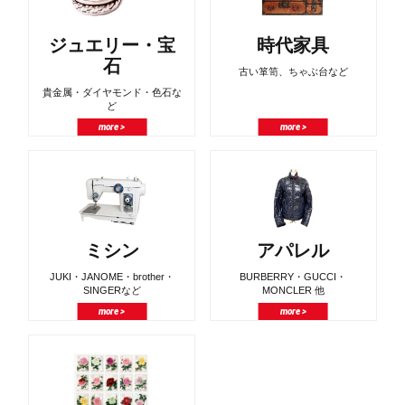
ジュエリー・宝
時代家具
石
古い箪笥、ちゃぶ台など
貴金属・ダイヤモンド・色石な
ど
more >
more >
ミシン
アパレル
JUKI・JANOME・brother・
BURBERRY・GUCCI・
SINGERなど
MONCLER 他
more >
more >