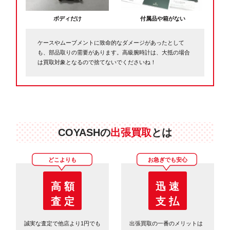
ボディだけ
付属品や箱がない
ケースやムーブメントに致命的なダメージがあったとして
も、部品取りの需要があります。高級腕時計は、大抵の場合
は買取対象となるので捨てないでくださいね！
COYASHの
出張買取
とは
どこよりも
お急ぎでも安心
高 額
迅 速
査 定
支 払
誠実な査定で他店より1円でも
出張買取の一番のメリットは