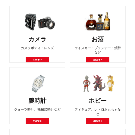
カメラ
お酒
カメラボディ・レンズ
ウイスキー・ブランデー・焼酎
など
more >
more >
腕時計
ホビー
クォーツ時計、機械式時計など
フィギュア、レトロおもちゃな
ど
more >
more >