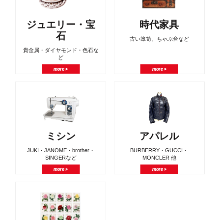
ジュエリー・宝
時代家具
石
古い箪笥、ちゃぶ台など
貴金属・ダイヤモンド・色石な
ど
more >
more >
ミシン
アパレル
JUKI・JANOME・brother・
BURBERRY・GUCCI・
SINGERなど
MONCLER 他
more >
more >