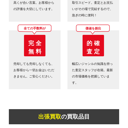
高くが合い言葉。お客様から
取引スピード。査定とお支払
の評価を大切にしています。
いがその場で完結するので、
急ぎの時に便利！
全ての手数料が
価値を創出
完 全
的 確
無 料
査 定
売却しても売却しなくても、
幅広いジャンルの知識を持っ
お客様から一切お金はいただ
た査定スタッフが在籍。最新
きません。ご安心ください。
の市場価格を把握していま
す。
出張買取
の買取品目