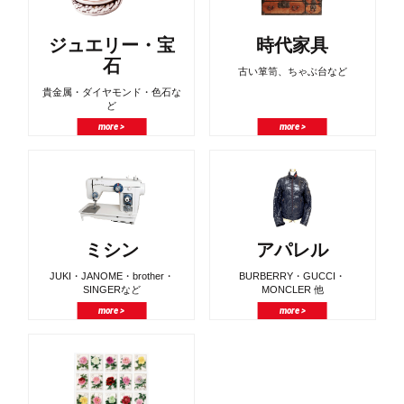
ジュエリー・宝
時代家具
石
古い箪笥、ちゃぶ台など
貴金属・ダイヤモンド・色石な
ど
more >
more >
ミシン
アパレル
JUKI・JANOME・brother・
BURBERRY・GUCCI・
SINGERなど
MONCLER 他
more >
more >