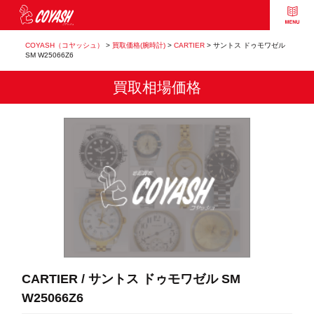
COYASH（コヤッシュ）
>
買取価格(腕時計)
>
CARTIER
>
サントス ドゥモワゼル
SM W25066Z6
買取相場価格
CARTIER / サントス ドゥモワゼル SM
W25066Z6