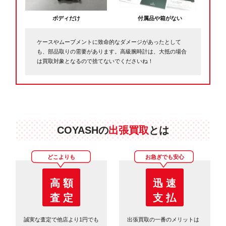
ボディだけ
付属品や箱がない
ケースやムーブメントに致命的なダメージがあったとして
も、部品取りの需要があります。高級腕時計は、大抵の場合
は買取対象となるので捨てないでくださいね！
COYASHの
出張買取
とは
どこよりも
お急ぎでも安心
高 額
迅 速
査 定
支 払
誠実な査定で他店より1円でも
出張買取の一番のメリットは