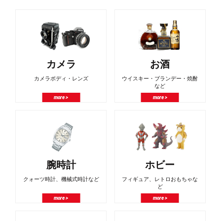
カメラ
お酒
カメラボディ・レンズ
ウイスキー・ブランデー・焼酎
など
more >
more >
腕時計
ホビー
クォーツ時計、機械式時計など
フィギュア、レトロおもちゃな
ど
more >
more >