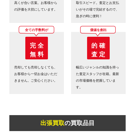
高くが合い言葉。お客様から
取引スピード。査定とお支払
の評価を大切にしています。
いがその場で完結するので、
急ぎの時に便利！
全ての手数料が
価値を創出
完 全
的 確
無 料
査 定
売却しても売却しなくても、
幅広いジャンルの知識を持っ
お客様から一切お金はいただ
た査定スタッフが在籍。最新
きません。ご安心ください。
の市場価格を把握していま
す。
出張買取
の買取品目