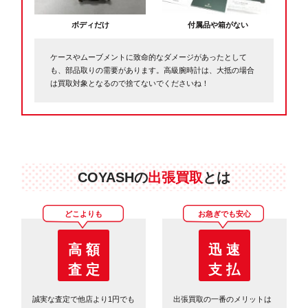
ボディだけ
付属品や箱がない
ケースやムーブメントに致命的なダメージがあったとして
も、部品取りの需要があります。高級腕時計は、大抵の場合
は買取対象となるので捨てないでくださいね！
COYASHの
出張買取
とは
どこよりも
お急ぎでも安心
高 額
迅 速
査 定
支 払
誠実な査定で他店より1円でも
出張買取の一番のメリットは