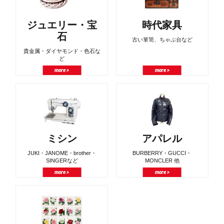
ジュエリー・宝
時代家具
石
古い箪笥、ちゃぶ台など
貴金属・ダイヤモンド・色石な
ど
more >
more >
ミシン
アパレル
JUKI・JANOME・brother・
BURBERRY・GUCCI・
SINGERなど
MONCLER 他
more >
more >