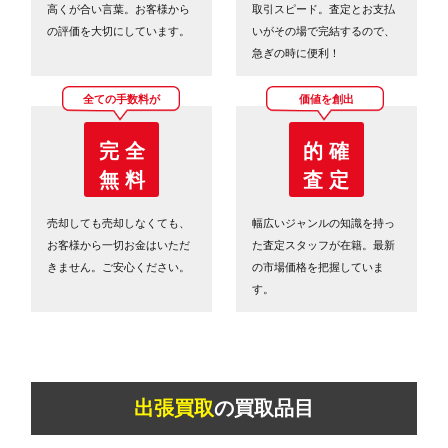
高くが合い言葉。お客様から
取引スピード。査定とお支払
の評価を大切にしています。
いがその場で完結するので、
急ぎの時に便利！
全ての手数料が
価値を創出
完 全
的 確
無 料
査 定
売却しても売却しなくても、
幅広いジャンルの知識を持っ
お客様から一切お金はいただ
た査定スタッフが在籍。最新
きません。ご安心ください。
の市場価格を把握していま
す。
出張買取
の買取品目