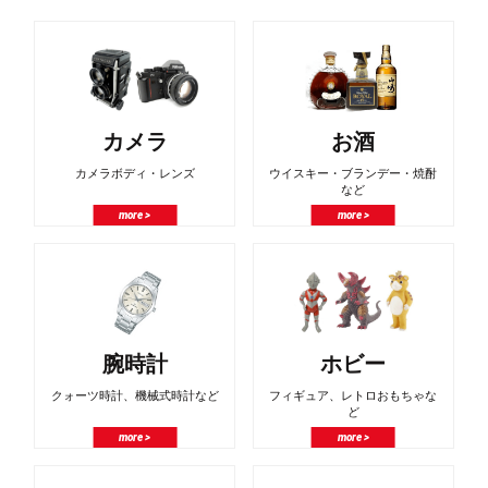
カメラ
お酒
カメラボディ・レンズ
ウイスキー・ブランデー・焼酎
など
more >
more >
腕時計
ホビー
クォーツ時計、機械式時計など
フィギュア、レトロおもちゃな
ど
more >
more >