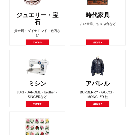
ジュエリー・宝
時代家具
石
古い箪笥、ちゃぶ台など
貴金属・ダイヤモンド・色石な
ど
more >
more >
ミシン
アパレル
JUKI・JANOME・brother・
BURBERRY・GUCCI・
SINGERなど
MONCLER 他
more >
more >