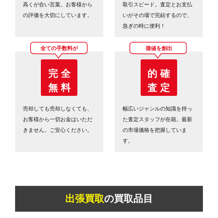
高くが合い言葉。お客様から
取引スピード。査定とお支払
の評価を大切にしています。
いがその場で完結するので、
急ぎの時に便利！
全ての手数料が
価値を創出
完 全
的 確
無 料
査 定
売却しても売却しなくても、
幅広いジャンルの知識を持っ
お客様から一切お金はいただ
た査定スタッフが在籍。最新
きません。ご安心ください。
の市場価格を把握していま
す。
出張買取
の買取品目