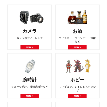
カメラ
お酒
カメラボディ・レンズ
ウイスキー・ブランデー・焼酎
など
more >
more >
腕時計
ホビー
クォーツ時計、機械式時計など
フィギュア、レトロおもちゃな
ど
more >
more >