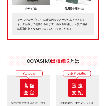
ボディだけ
付属品や箱がない
ケースやムーブメントに致命的なダメージがあったとして
も、部品取りの需要があります。高級腕時計は、大抵の場合
は買取対象となるので捨てないでくださいね！
COYASHの
出張買取
とは
どこよりも
お急ぎでも安心
高 額
迅 速
査 定
支 払
誠実な査定で他店より1円でも
出張買取の一番のメリットは