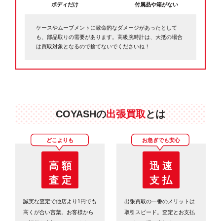
ボディだけ
付属品や箱がない
ケースやムーブメントに致命的なダメージがあったとして
も、部品取りの需要があります。高級腕時計は、大抵の場合
は買取対象となるので捨てないでくださいね！
COYASHの
出張買取
とは
どこよりも
お急ぎでも安心
高 額
迅 速
査 定
支 払
誠実な査定で他店より1円でも
出張買取の一番のメリットは
高くが合い言葉。お客様から
取引スピード。査定とお支払