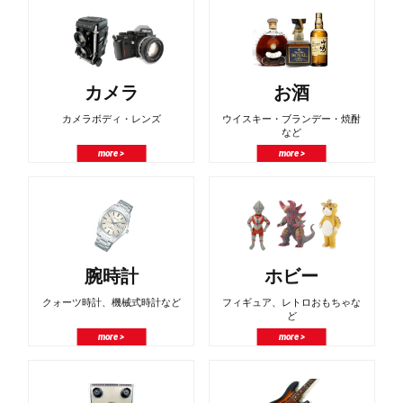
カメラ
お酒
カメラボディ・レンズ
ウイスキー・ブランデー・焼酎
など
more >
more >
腕時計
ホビー
クォーツ時計、機械式時計など
フィギュア、レトロおもちゃな
ど
more >
more >