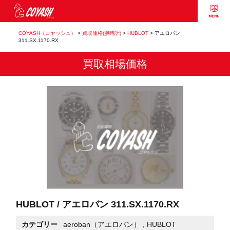
COYASH（コヤッシュ）
>
買取価格(腕時計)
>
HUBLOT
>
アエロバン
311.SX.1170.RX
買取相場価格
HUBLOT / アエロバン 311.SX.1170.RX
カテゴリー
aeroban（アエロバン）
,
HUBLOT