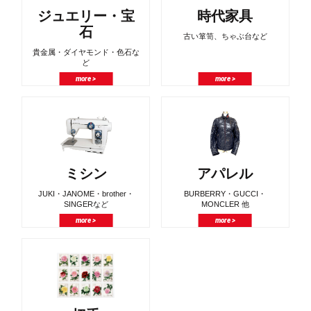
ジュエリー・宝
時代家具
石
古い箪笥、ちゃぶ台など
貴金属・ダイヤモンド・色石な
ど
more >
more >
ミシン
アパレル
JUKI・JANOME・brother・
BURBERRY・GUCCI・
SINGERなど
MONCLER 他
more >
more >