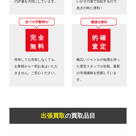
の評価を大切にしています。
いがその場で完結するので、
急ぎの時に便利！
全ての手数料が
価値を創出
完 全
的 確
無 料
査 定
売却しても売却しなくても、
幅広いジャンルの知識を持っ
お客様から一切お金はいただ
た査定スタッフが在籍。最新
きません。ご安心ください。
の市場価格を把握していま
す。
出張買取
の買取品目