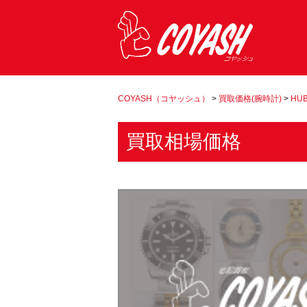
COYASH（コヤッシュ）
>
買取価格(腕時計)
>
HU
買取相場価格