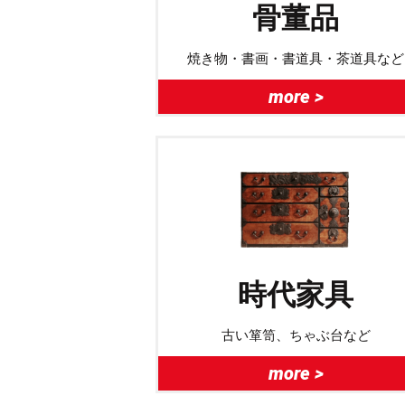
骨董品
焼き物・書画・書道具・茶道具など
more >
時代家具
古い箪笥、ちゃぶ台など
more >