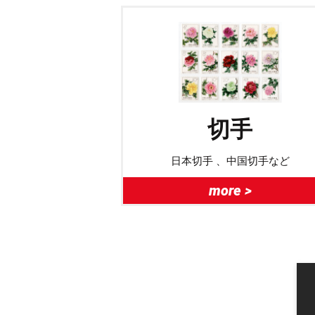
切手
日本切手 、中国切手など
more >