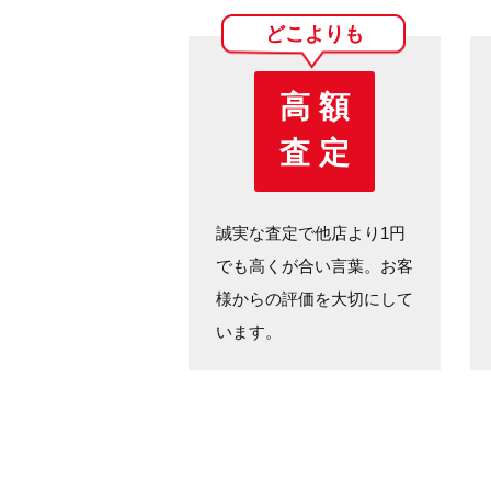
どこよりも
高 額
査 定
誠実な査定で他店より1円
でも高くが合い言葉。お客
様からの評価を大切にして
います。