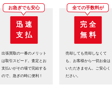
お急ぎでも安心
全ての手数料が
迅 速
完 全
支 払
無 料
出張買取の一番のメリット
売却しても売却しなくて
は取引スピード。査定とお
も、お客様から一切お金は
支払いがその場で完結する
いただきません。ご安心く
ので、急ぎの時に便利！
ださい。