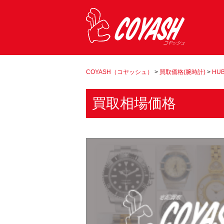
COYASH（コヤッシュ）
>
買取価格(腕時計)
>
HU
買取相場価格