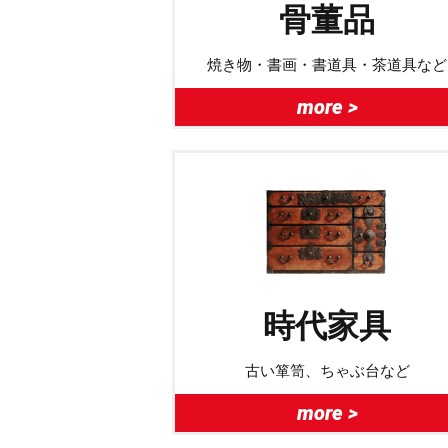
骨董品
焼き物・書画・書道具・茶道具など
more >
時代家具
古い箪笥、ちゃぶ台など
more >