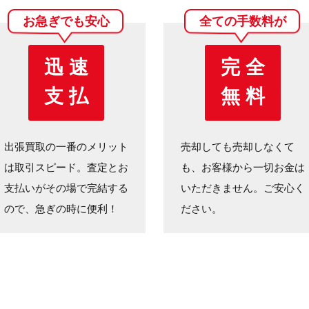
お急ぎでも安心
全ての手数料が
迅 速
完 全
支 払
無 料
出張買取の一番のメリット
売却しても売却しなくて
は取引スピード。査定とお
も、お客様から一切お金は
支払いがその場で完結する
いただきません。ご安心く
ので、急ぎの時に便利！
ださい。