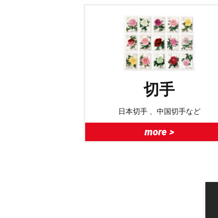
切手
日本切手 、中国切手など
more >