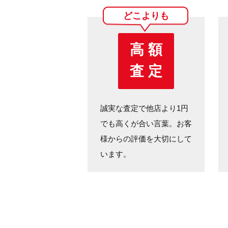
どこよりも
高 額
査 定
誠実な査定で他店より1円
でも高くが合い言葉。お客
様からの評価を大切にして
います。