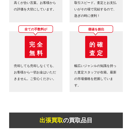
高くが合い言葉。お客様から
取引スピード。査定とお支払
の評価を大切にしています。
いがその場で完結するので、
急ぎの時に便利！
全ての手数料が
価値を創出
完 全
的 確
無 料
査 定
売却しても売却しなくても、
幅広いジャンルの知識を持っ
お客様から一切お金はいただ
た査定スタッフが在籍。最新
きません。ご安心ください。
の市場価格を把握していま
す。
出張買取
の買取品目