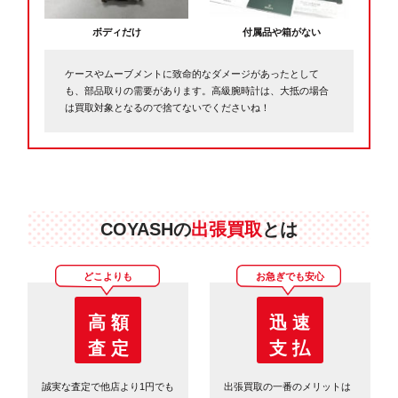
ボディだけ
付属品や箱がない
ケースやムーブメントに致命的なダメージがあったとして
も、部品取りの需要があります。高級腕時計は、大抵の場合
は買取対象となるので捨てないでくださいね！
COYASHの
出張買取
とは
どこよりも
お急ぎでも安心
高 額
迅 速
査 定
支 払
誠実な査定で他店より1円でも
出張買取の一番のメリットは