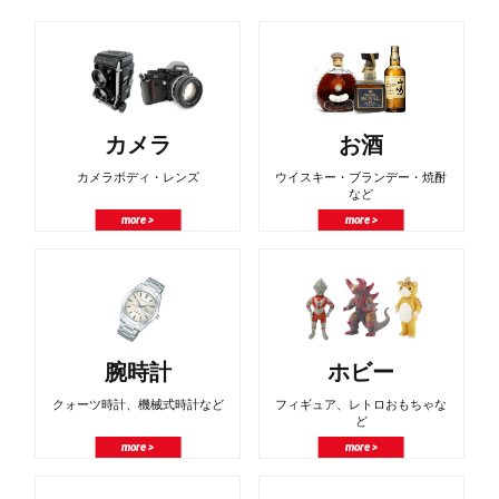
カメラ
お酒
カメラボディ・レンズ
ウイスキー・ブランデー・焼酎
など
more >
more >
腕時計
ホビー
クォーツ時計、機械式時計など
フィギュア、レトロおもちゃな
ど
more >
more >