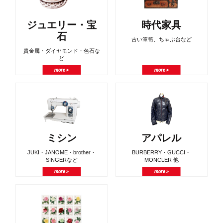
ジュエリー・宝
時代家具
石
古い箪笥、ちゃぶ台など
貴金属・ダイヤモンド・色石な
ど
more >
more >
ミシン
アパレル
JUKI・JANOME・brother・
BURBERRY・GUCCI・
SINGERなど
MONCLER 他
more >
more >