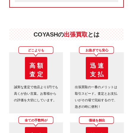
COYASHの
出張買取
とは
どこよりも
お急ぎでも安心
高 額
迅 速
査 定
支 払
誠実な査定で他店より1円でも
出張買取の一番のメリットは
高くが合い言葉。お客様から
取引スピード。査定とお支払
の評価を大切にしています。
いがその場で完結するので、
急ぎの時に便利！
全ての手数料が
価値を創出