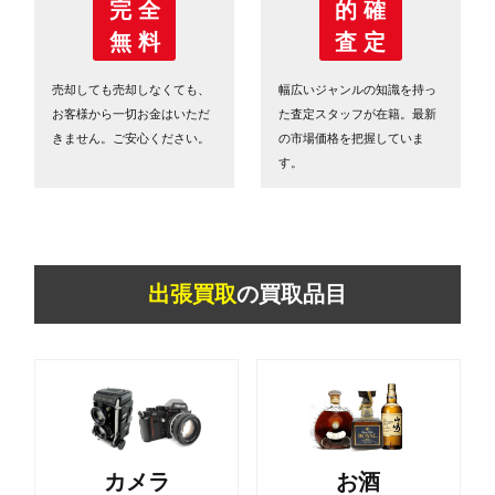
完 全
的 確
無 料
査 定
売却しても売却しなくても、
幅広いジャンルの知識を持っ
お客様から一切お金はいただ
た査定スタッフが在籍。最新
きません。ご安心ください。
の市場価格を把握していま
す。
出張買取
の買取品目
カメラ
お酒