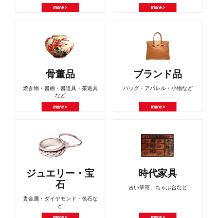
more >
more >
骨董品
ブランド品
焼き物・書画・書道具・茶道具
バッグ・アパレル・小物など
など
more >
more >
ジュエリー・宝
時代家具
石
古い箪笥、ちゃぶ台など
貴金属・ダイヤモンド・色石な
ど
more >
more >