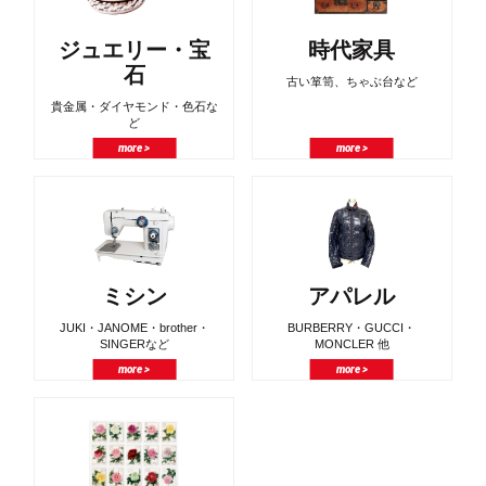
ジュエリー・宝
時代家具
石
古い箪笥、ちゃぶ台など
貴金属・ダイヤモンド・色石な
ど
more >
more >
ミシン
アパレル
JUKI・JANOME・brother・
BURBERRY・GUCCI・
SINGERなど
MONCLER 他
more >
more >