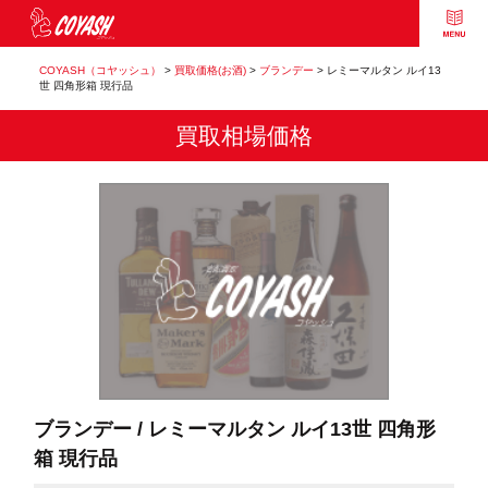
COYASH（コヤッシュ）
>
買取価格(お酒)
>
ブランデー
>
レミーマルタン ルイ13
世 四角形箱 現行品
買取相場価格
ブランデー / レミーマルタン ルイ13世 四角形
箱 現行品