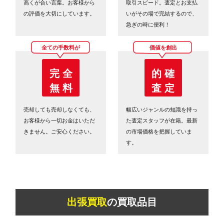
高くが合い言葉。お客様から
取引スピード。査定とお支払
の評価を大切にしています。
いがその場で完結するので、
急ぎの時に便利！
全ての手数料が
価値を創出
完 全
的 確
無 料
査 定
売却しても売却しなくても、
幅広いジャンルの知識を持っ
お客様から一切お金はいただ
た査定スタッフが在籍。最新
きません。ご安心ください。
の市場価格を把握していま
す。
出張買取
の買取品目