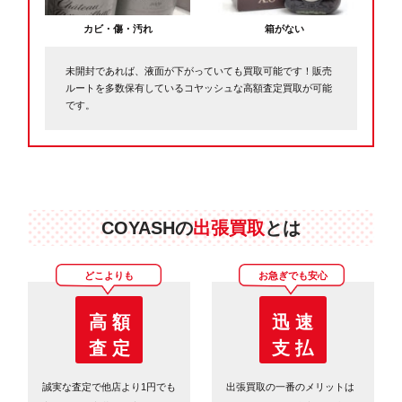
カビ・傷・汚れ
箱がない
未開封であれば、液面が下がっていても買取可能です！販売
ルートを多数保有しているコヤッシュな高額査定買取が可能
です。
COYASHの
出張買取
とは
どこよりも
お急ぎでも安心
高 額
迅 速
査 定
支 払
誠実な査定で他店より1円でも
出張買取の一番のメリットは