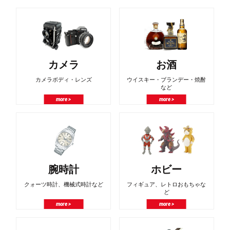
カメラ
お酒
カメラボディ・レンズ
ウイスキー・ブランデー・焼酎
など
more >
more >
腕時計
ホビー
クォーツ時計、機械式時計など
フィギュア、レトロおもちゃな
ど
more >
more >