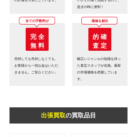
急ぎの時に便利！
全ての手数料が
価値を創出
完 全
的 確
無 料
査 定
売却しても売却しなくても、
幅広いジャンルの知識を持っ
お客様から一切お金はいただ
た査定スタッフが在籍。最新
きません。ご安心ください。
の市場価格を把握していま
す。
出張買取
の買取品目