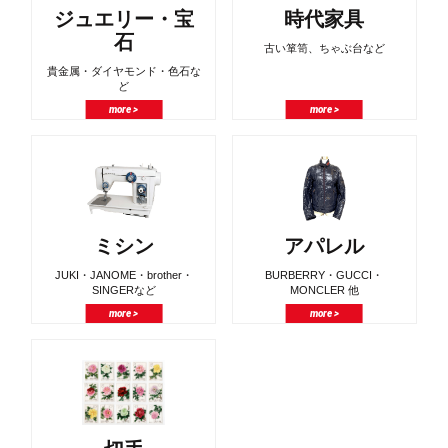
ジュエリー・宝
時代家具
石
古い箪笥、ちゃぶ台など
貴金属・ダイヤモンド・色石な
ど
more >
more >
ミシン
アパレル
JUKI・JANOME・brother・
BURBERRY・GUCCI・
SINGERなど
MONCLER 他
more >
more >