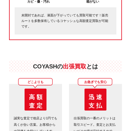
カビ・傷・汚れ
箱がない
未開封であれば、液面が下がっていても買取可能です！販売
ルートを多数保有しているコヤッシュな高額査定買取が可能
です。
COYASHの
出張買取
とは
どこよりも
お急ぎでも安心
高 額
迅 速
査 定
支 払
誠実な査定で他店より1円でも
出張買取の一番のメリットは
高くが合い言葉。お客様から
取引スピード。査定とお支払
の評価を大切にしています。
いがその場で完結するので、