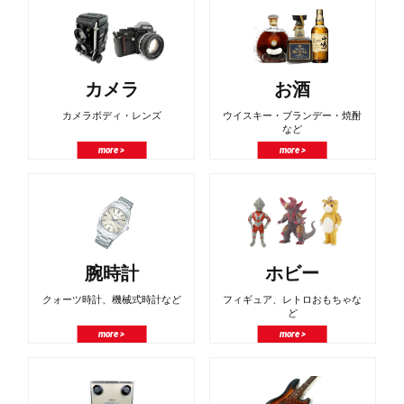
カメラ
お酒
カメラボディ・レンズ
ウイスキー・ブランデー・焼酎
など
more >
more >
腕時計
ホビー
クォーツ時計、機械式時計など
フィギュア、レトロおもちゃな
ど
more >
more >