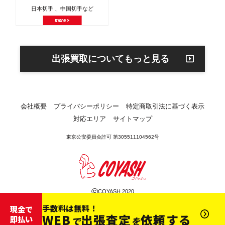
日本切手 、中国切手など
more >
出張買取についてもっと見る
会社概要
プライバシーポリシー
特定商取引法に基づく表示
対応エリア
サイトマップ
東京公安委員会許可 第305511104562号
©
COYASH 2020
手数料は無料！
現金で
WEB
出張査定
依頼する
即払い
で
を