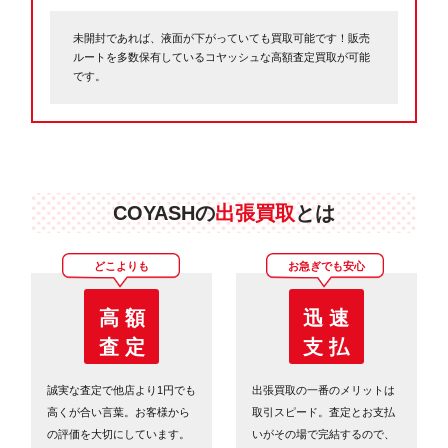
未開封であれば、液面が下がっていても買取可能です！販売
ルートを多数保有しているコヤッシュな高額査定買取が可能
です。
COYASHの
出張買取
とは
どこよりも
お急ぎでも安心
高 額
迅 速
査 定
支 払
誠実な査定で他店より1円でも
出張買取の一番のメリットは
高くが合い言葉。お客様から
取引スピード。査定とお支払
の評価を大切にしています。
いがその場で完結するので、