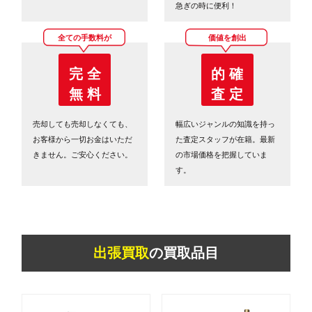
急ぎの時に便利！
全ての手数料が
価値を創出
完 全
的 確
無 料
査 定
売却しても売却しなくても、
幅広いジャンルの知識を持っ
お客様から一切お金はいただ
た査定スタッフが在籍。最新
きません。ご安心ください。
の市場価格を把握していま
す。
出張買取
の買取品目