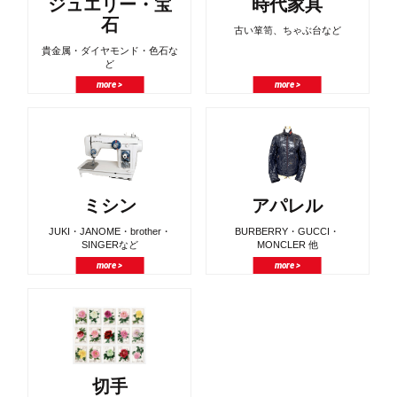
ジュエリー・宝
時代家具
石
古い箪笥、ちゃぶ台など
貴金属・ダイヤモンド・色石な
ど
more >
more >
ミシン
アパレル
JUKI・JANOME・brother・
BURBERRY・GUCCI・
SINGERなど
MONCLER 他
more >
more >
切手