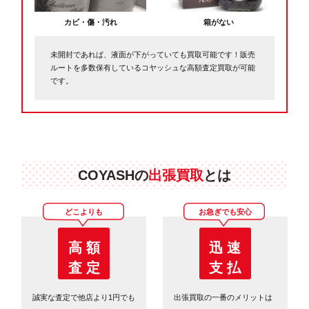
カビ・傷・汚れ
箱がない
未開封であれば、液面が下がっていても買取可能です！販売
ルートを多数保有しているコヤッシュな高額査定買取が可能
です。
COYASHの
出張買取
とは
どこよりも
お急ぎでも安心
高 額
迅 速
査 定
支 払
誠実な査定で他店より1円でも
出張買取の一番のメリットは