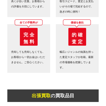
高くが合い言葉。お客様から
取引スピード。査定とお支払
の評価を大切にしています。
いがその場で完結するので、
急ぎの時に便利！
全ての手数料が
価値を創出
完 全
的 確
無 料
査 定
売却しても売却しなくても、
幅広いジャンルの知識を持っ
お客様から一切お金はいただ
た査定スタッフが在籍。最新
きません。ご安心ください。
の市場価格を把握していま
す。
出張買取
の買取品目