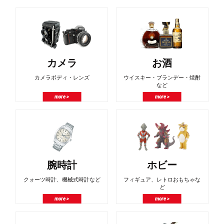
カメラ
お酒
カメラボディ・レンズ
ウイスキー・ブランデー・焼酎
など
more >
more >
腕時計
ホビー
クォーツ時計、機械式時計など
フィギュア、レトロおもちゃな
ど
more >
more >