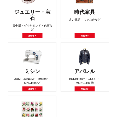
ジュエリー・宝
時代家具
石
古い箪笥、ちゃぶ台など
貴金属・ダイヤモンド・色石な
ど
more >
more >
ミシン
アパレル
JUKI・JANOME・brother・
BURBERRY・GUCCI・
SINGERなど
MONCLER 他
more >
more >