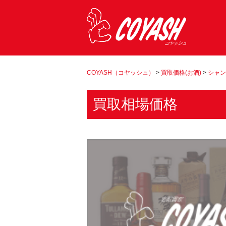
COYASH（コヤッシュ）
>
買取価格(お酒)
>
シャン
買取相場価格