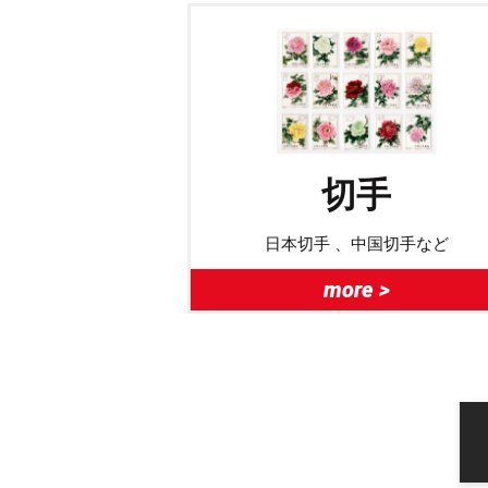
切手
日本切手 、中国切手など
more >