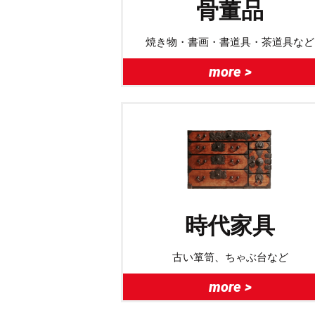
骨董品
焼き物・書画・書道具・茶道具など
more >
時代家具
古い箪笥、ちゃぶ台など
more >