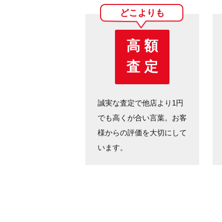
どこよりも
高 額
査 定
誠実な査定で他店より1円
でも高くが合い言葉。お客
様からの評価を大切にして
います。