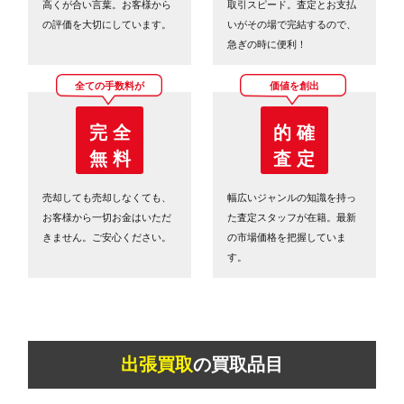
高くが合い言葉。お客様から
取引スピード。査定とお支払
の評価を大切にしています。
いがその場で完結するので、
急ぎの時に便利！
全ての手数料が
価値を創出
完 全
的 確
無 料
査 定
売却しても売却しなくても、
幅広いジャンルの知識を持っ
お客様から一切お金はいただ
た査定スタッフが在籍。最新
きません。ご安心ください。
の市場価格を把握していま
す。
出張買取
の買取品目