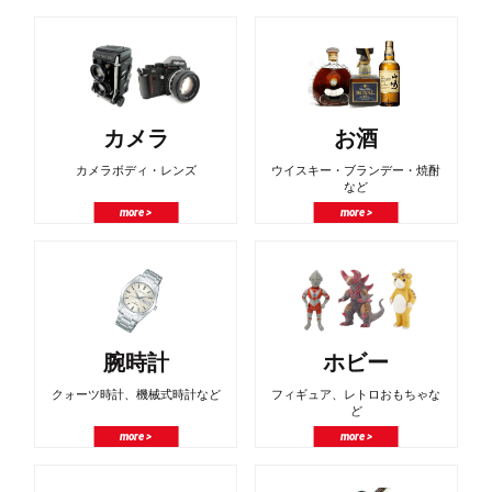
カメラ
お酒
カメラボディ・レンズ
ウイスキー・ブランデー・焼酎
など
more >
more >
腕時計
ホビー
クォーツ時計、機械式時計など
フィギュア、レトロおもちゃな
ど
more >
more >