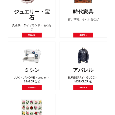
ジュエリー・宝
時代家具
石
古い箪笥、ちゃぶ台など
貴金属・ダイヤモンド・色石な
ど
more >
more >
ミシン
アパレル
JUKI・JANOME・brother・
BURBERRY・GUCCI・
SINGERなど
MONCLER 他
more >
more >