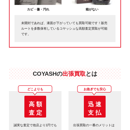
カビ・傷・汚れ
箱がない
未開封であれば、液面が下がっていても買取可能です！販売
ルートを多数保有しているコヤッシュな高額査定買取が可能
です。
COYASHの
出張買取
とは
どこよりも
お急ぎでも安心
高 額
迅 速
査 定
支 払
誠実な査定で他店より1円でも
出張買取の一番のメリットは