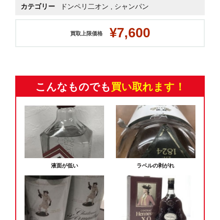
カテゴリー
ドンペリ二オン
,
シャンパン
¥7,600
買取上限価格
こんなものでも
買い取れます！
液面が低い
ラベルの剥がれ