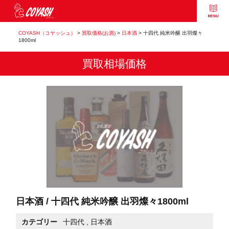
COYASH（コヤッシュ）
>
買取価格(お酒)
>
日本酒
>
十四代 純米吟醸 出羽燦々
1800ml
買取相場価格
日本酒 / 十四代 純米吟醸 出羽燦々1800ml
カテゴリー
十四代
,
日本酒