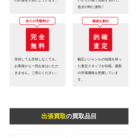
急ぎの時に便利！
全ての手数料が
価値を創出
完 全
的 確
無 料
査 定
売却しても売却しなくても、
幅広いジャンルの知識を持っ
お客様から一切お金はいただ
た査定スタッフが在籍。最新
きません。ご安心ください。
の市場価格を把握していま
す。
出張買取
の買取品目