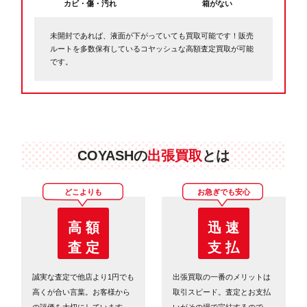
カビ・傷・汚れ
箱がない
未開封であれば、液面が下がっていても買取可能です！販売
ルートを多数保有しているコヤッシュな高額査定買取が可能
です。
COYASHの
出張買取
とは
どこよりも
お急ぎでも安心
高 額
迅 速
査 定
支 払
誠実な査定で他店より1円でも
出張買取の一番のメリットは
高くが合い言葉。お客様から
取引スピード。査定とお支払
の評価を大切にしています。
いがその場で完結するので、