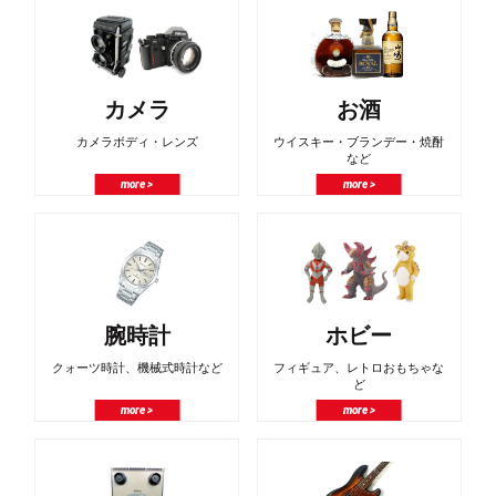
カメラ
お酒
カメラボディ・レンズ
ウイスキー・ブランデー・焼酎
など
more >
more >
腕時計
ホビー
クォーツ時計、機械式時計など
フィギュア、レトロおもちゃな
ど
more >
more >