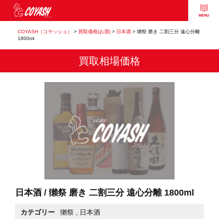
COYASH（コヤッシュ）
>
買取価格(お酒)
>
日本酒
>
獺祭 磨き 二割三分 遠心分離
1800ml
買取相場価格
日本酒 / 獺祭 磨き 二割三分 遠心分離 1800ml
カテゴリー
獺祭
,
日本酒