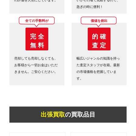
急ぎの時に便利！
全ての手数料が
価値を創出
完 全
的 確
無 料
査 定
売却しても売却しなくても、
幅広いジャンルの知識を持っ
お客様から一切お金はいただ
た査定スタッフが在籍。最新
きません。ご安心ください。
の市場価格を把握していま
す。
出張買取
の買取品目