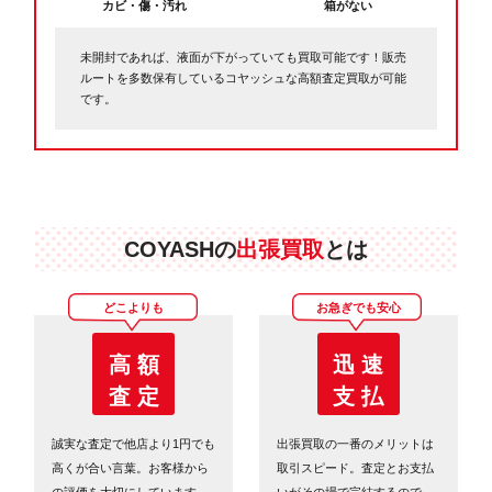
カビ・傷・汚れ
箱がない
未開封であれば、液面が下がっていても買取可能です！販売
ルートを多数保有しているコヤッシュな高額査定買取が可能
です。
COYASHの
出張買取
とは
どこよりも
お急ぎでも安心
高 額
迅 速
査 定
支 払
誠実な査定で他店より1円でも
出張買取の一番のメリットは
高くが合い言葉。お客様から
取引スピード。査定とお支払
の評価を大切にしています。
いがその場で完結するので、