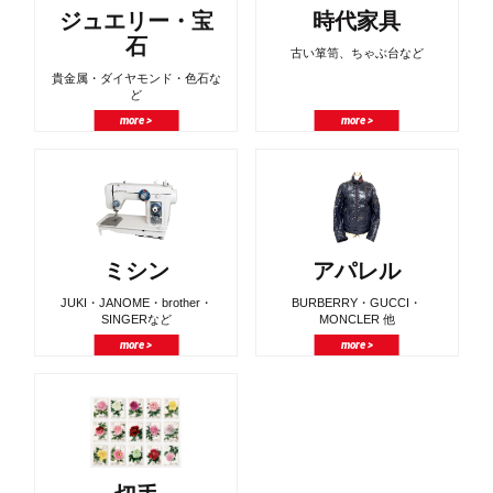
ジュエリー・宝
時代家具
石
古い箪笥、ちゃぶ台など
貴金属・ダイヤモンド・色石な
ど
more >
more >
ミシン
アパレル
JUKI・JANOME・brother・
BURBERRY・GUCCI・
SINGERなど
MONCLER 他
more >
more >