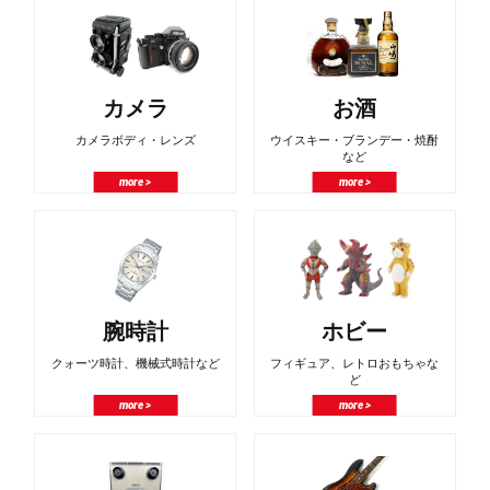
カメラ
お酒
カメラボディ・レンズ
ウイスキー・ブランデー・焼酎
など
more >
more >
腕時計
ホビー
クォーツ時計、機械式時計など
フィギュア、レトロおもちゃな
ど
more >
more >