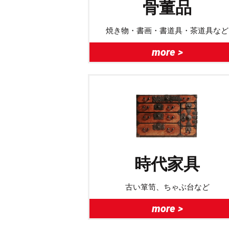
骨董品
焼き物・書画・書道具・茶道具など
more >
時代家具
古い箪笥、ちゃぶ台など
more >