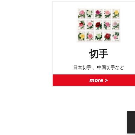
切手
日本切手 、中国切手など
more >