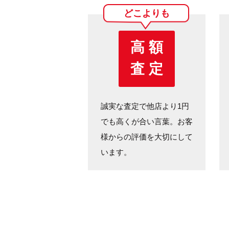
どこよりも
高 額
査 定
誠実な査定で他店より1円
でも高くが合い言葉。お客
様からの評価を大切にして
います。