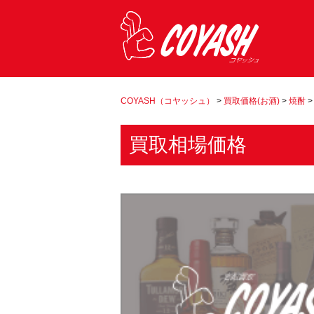
COYASH（コヤッシュ）
>
買取価格(お酒)
>
焼酎
買取相場価格