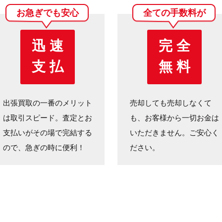
お急ぎでも安心
全ての手数料が
迅 速
完 全
支 払
無 料
出張買取の一番のメリット
売却しても売却しなくて
は取引スピード。査定とお
も、お客様から一切お金は
支払いがその場で完結する
いただきません。ご安心く
ので、急ぎの時に便利！
ださい。