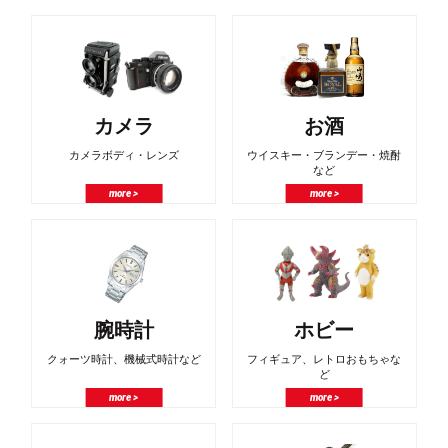
カメラ
お酒
カメラボディ・レンズ
ウイスキー・ブランデー・焼酎
など
more >
more >
腕時計
ホビー
クォーツ時計、機械式時計など
フィギュア、レトロおもちゃな
ど
more >
more >