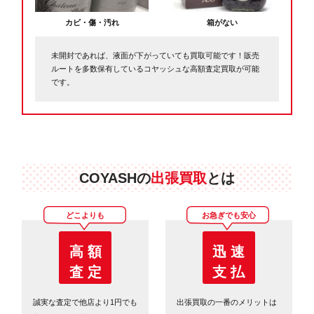
カビ・傷・汚れ
箱がない
未開封であれば、液面が下がっていても買取可能です！販売
ルートを多数保有しているコヤッシュな高額査定買取が可能
です。
COYASHの
出張買取
とは
どこよりも
お急ぎでも安心
高 額
迅 速
査 定
支 払
誠実な査定で他店より1円でも
出張買取の一番のメリットは