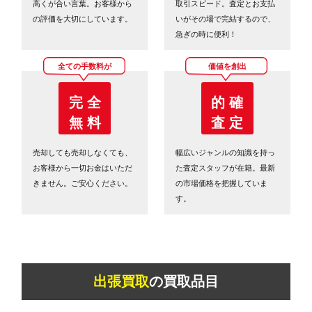
高くが合い言葉。お客様から
取引スピード。査定とお支払
の評価を大切にしています。
いがその場で完結するので、
急ぎの時に便利！
全ての手数料が
価値を創出
完 全
的 確
無 料
査 定
売却しても売却しなくても、
幅広いジャンルの知識を持っ
お客様から一切お金はいただ
た査定スタッフが在籍。最新
きません。ご安心ください。
の市場価格を把握していま
す。
出張買取
の買取品目