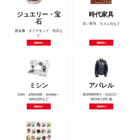
ジュエリー・宝
時代家具
石
古い箪笥、ちゃぶ台など
貴金属・ダイヤモンド・色石な
ど
more >
more >
ミシン
アパレル
JUKI・JANOME・brother・
BURBERRY・GUCCI・
SINGERなど
MONCLER 他
more >
more >