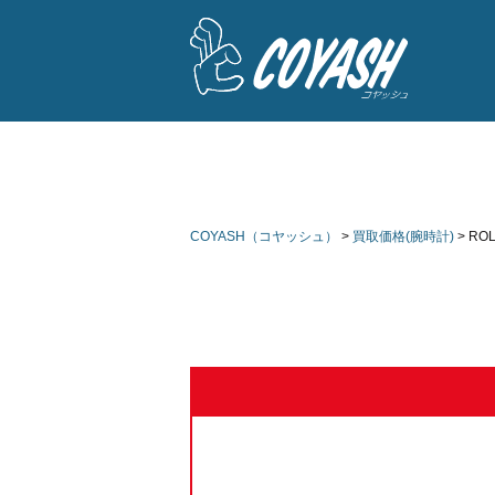
COYASH（コヤッシュ）
>
買取価格(腕時計)
>
RO