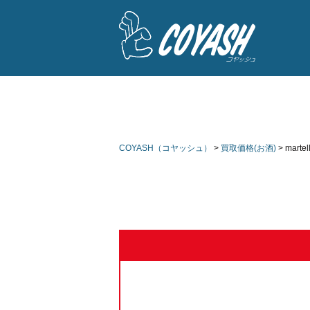
COYASH（コヤッシュ）
>
買取価格(お酒)
>
martel