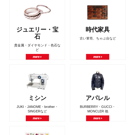
ジュエリー・宝
時代家具
石
古い箪笥、ちゃぶ台など
貴金属・ダイヤモンド・色石な
ど
more >
more >
ミシン
アパレル
JUKI・JANOME・brother・
BURBERRY・GUCCI・
SINGERなど
MONCLER 他
more >
more >