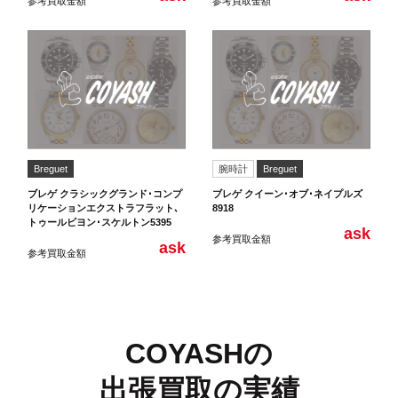
参考買取金額
参考買取金額
Breguet
腕時計
Breguet
ブレゲ クラシックグランド･コンプ
ブレゲ クイーン･オブ･ネイプルズ
リケーションエクストラフラット､
8918
トゥールビヨン･スケルトン5395
ask
参考買取金額
ask
参考買取金額
COYASHの
出張買取の実績