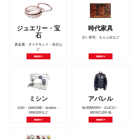
ジュエリー・宝
時代家具
石
古い箪笥、ちゃぶ台など
貴金属・ダイヤモンド・色石な
ど
more >
more >
ミシン
アパレル
JUKI・JANOME・brother・
BURBERRY・GUCCI・
SINGERなど
MONCLER 他
more >
more >