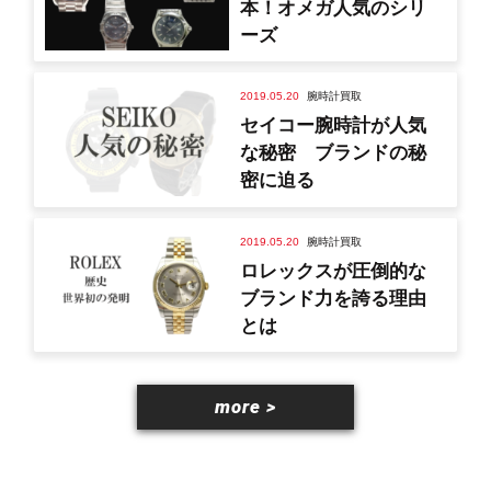
本！オメガ人気のシリ
ーズ
2019.05.20
腕時計買取
セイコー腕時計が人気
な秘密 ブランドの秘
密に迫る
2019.05.20
腕時計買取
ロレックスが圧倒的な
ブランド力を誇る理由
とは
more >