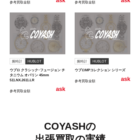
ask
ask
参考買取金額
参考買取金額
腕時計
HUBLOT
腕時計
HUBLOT
ウブロ クラシック･フュージョン チ
ウブロMPコレクション シリーズ
タニウム オパリン 45mm
ask
511.NX.2611.LR
参考買取金額
ask
参考買取金額
COYASHの
出張買取の実績